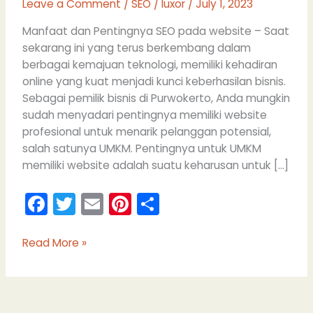
Leave a Comment
/
SEO
/
luxor
/
July 1, 2023
Manfaat dan Pentingnya SEO pada website – Saat
sekarang ini yang terus berkembang dalam
berbagai kemajuan teknologi, memiliki kehadiran
online yang kuat menjadi kunci keberhasilan bisnis.
Sebagai pemilik bisnis di Purwokerto, Anda mungkin
sudah menyadari pentingnya memiliki website
profesional untuk menarik pelanggan potensial,
salah satunya UMKM. Pentingnya untuk UMKM
memiliki website adalah suatu keharusan untuk […]
F
T
E
Pi
S
a
w
m
nt
h
c
itt
ai
er
ar
Read More »
e
er
l
e
e
b
st