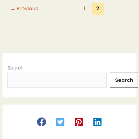
o
o
←
Previous
1
2
k
Search
Search