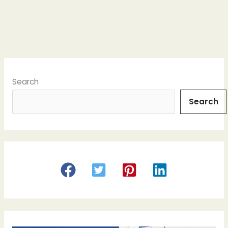
o
o
k
Search
Search