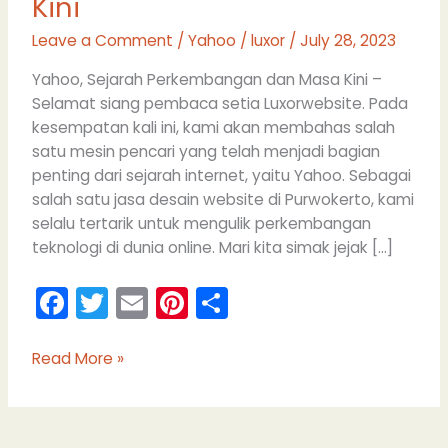
Kini
Leave a Comment
/
Yahoo
/
luxor
/
July 28, 2023
Yahoo, Sejarah Perkembangan dan Masa Kini –
Selamat siang pembaca setia Luxorwebsite. Pada
kesempatan kali ini, kami akan membahas salah
satu mesin pencari yang telah menjadi bagian
penting dari sejarah internet, yaitu Yahoo. Sebagai
salah satu jasa desain website di Purwokerto, kami
selalu tertarik untuk mengulik perkembangan
teknologi di dunia online. Mari kita simak jejak […]
F
T
E
Pi
S
a
w
m
nt
h
c
itt
ai
er
ar
Read More »
e
er
l
e
e
b
st