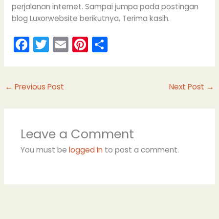
perjalanan internet. Sampai jumpa pada postingan
blog Luxorwebsite berikutnya, Terima kasih.
F
T
E
Pi
S
a
w
m
nt
h
c
itt
ai
er
ar
e
er
l
e
e
←
Previous Post
Next Post
→
b
st
o
Leave a Comment
o
k
You must be
logged in
to post a comment.