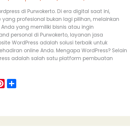
dpress di Purwokerto. Di era digital saat ini,
 yang profesional bukan lagi pilihan, melainkan
 Anda yang memiliki bisnis atau ingin
d personal di Purwokerto, layanan jasa
te WordPress adalah solusi terbaik untuk
ehadiran online Anda. Mengapa WordPress? Selain
Press adalah salah satu platform pembuatan
Pi
S
m
nt
h
i
er
ar
e
e
st