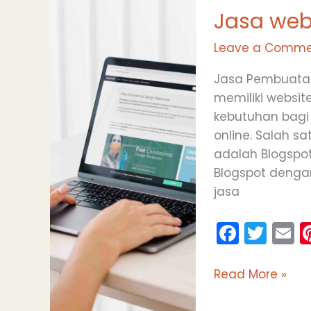
o
Jasa web
website
Blogspot
k
Leave a Comme
Purwokerto
Jasa Pembuatan W
memiliki website
kebutuhan bagi 
online. Salah s
adalah Blogspot
Blogspot dengan
jasa
F
T
E
a
w
c
itt
a
Read More »
e
er
l