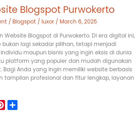
site Blogspot Purwokerto
nt
/
Blogspot
/
luxor
/
March 6, 2025
ebsite Blogspot di Purwokerto. Di era digital ini,
 bukan lagi sekadar pilihan, tetapi menjadi
individu maupun bisnis yang ingin eksis di dunia
atu platform yang populer dan mudah digunakan
. Bagi Anda yang ingin memiliki website berbasis
 tampilan profesional dan fitur lengkap, layanan
Pi
S
m
nt
h
i
er
ar
e
e