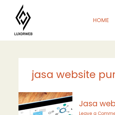
Skip
to
content
HOME
jasa website pu
Jasa
Jasa web
website
wordpress
Leave a Comme