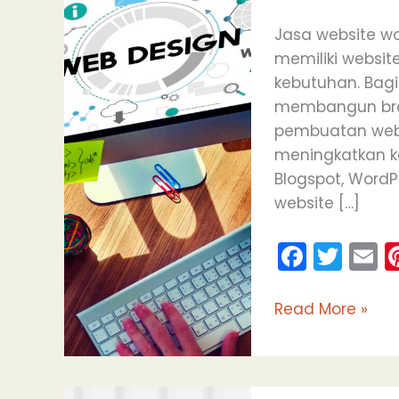
di
Purwokerto
Jasa website wor
memiliki website
kebutuhan. Bagi
membangun bran
pembuatan websi
meningkatkan k
Blogspot, Word
website […]
F
T
E
a
w
c
itt
a
Read More »
e
er
l
b
o
Jasa