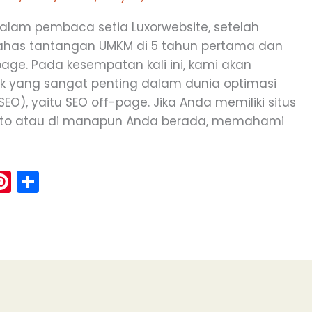
alam pembaca setia Luxorwebsite, setelah
has tantangan UMKM di 5 tahun pertama dan
page. Pada kesempatan kali ini, kami akan
 yang sangat penting dalam dunia optimasi
EO), yaitu SEO off-page. Jika Anda memiliki situs
rto atau di manapun Anda berada, memahami
Pi
S
m
nt
h
i
er
ar
e
e
st