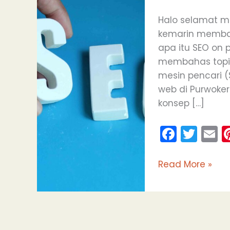
off
page?
Halo selamat m
kemarin memba
apa itu SEO on 
membahas topik
mesin pencari (S
web di Purwoke
konsep […]
F
T
E
a
w
c
itt
a
Read More »
e
er
l
b
o