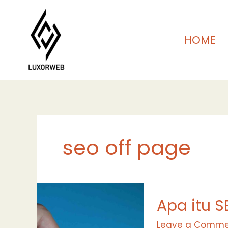
Skip
to
content
HOME
seo off page
Apa
Apa itu S
itu
SEO
Leave a Comme