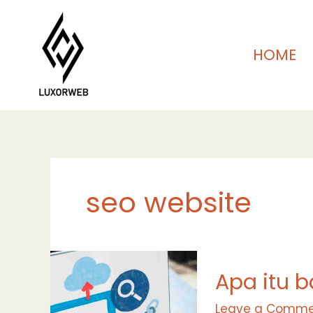
Skip
to
content
HOME
seo website
Apa
Apa itu 
itu
backlink
Leave a Comme