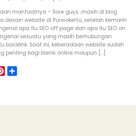
k dan manfaatnya – Sore guys…masih di blog
sa desain website di Purwokerto, setelah kemarin
nai apa itu SEO off page dan apa itu SEO on
 mengenai sesuatu yang masih berhubungan
u backlink. Saat ini, keberadaan website sudah
g penting bagi bisnis online maupun […]
Pi
S
m
nt
h
i
er
ar
e
e
st