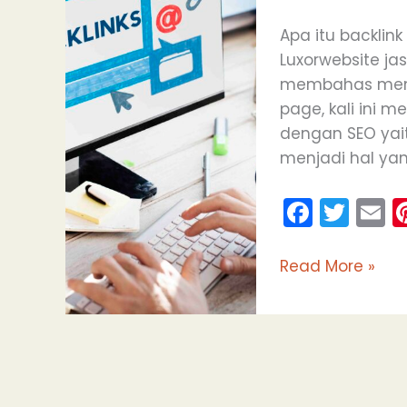
dan
manfaatnya?
Apa itu backlin
Luxorwebsite ja
membahas menge
page, kali ini
dengan SEO yait
menjadi hal yan
F
T
E
a
w
c
itt
a
Read More »
e
er
l
b
o
o