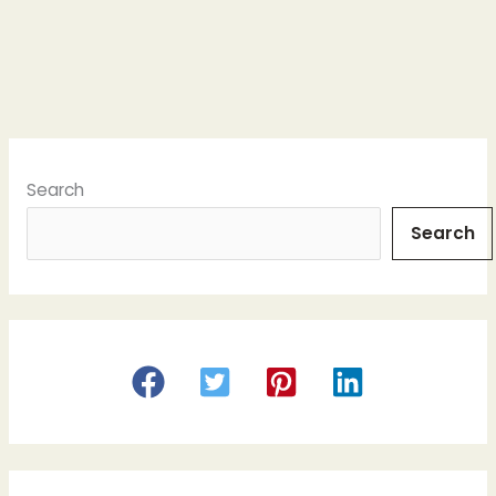
o
o
k
Search
Search