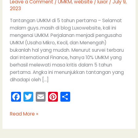
Leave a Comment
/
UMKM
,
website
/
luxor
/
July 9,
2023
Tantangan UMKM di 5 tahun pertama – Selamat
malam guys..masih di blog Luxowebsite, kali ini
mengenai UMKM. Perjalanan menjadi pengusaha
UMKM (Usaha Mikro, Kecil, dan Menengah)
bukanlah hal yang mudah. Menurut survei terbaru
dari International Finance, hanya 10% UMKM yang
berhasil melewati masa kritis dalam 5 tahun
pertama. Angka ini menunjukkan tantangan yang
dihadapi oleh […]
F
T
E
Pi
S
a
w
m
nt
h
c
itt
ai
er
ar
Read More »
e
er
l
e
e
b
st