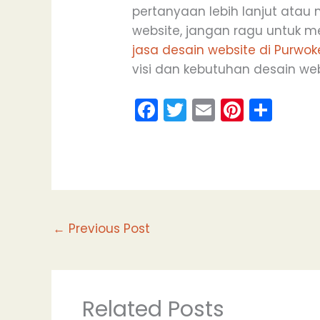
pertanyaan lebih lanjut ata
website, jangan ragu untuk 
jasa desain website di Purwok
visi dan kebutuhan desain we
F
T
E
Pi
S
a
w
m
nt
h
c
itt
ai
er
ar
e
er
l
e
e
b
st
o
←
Previous Post
o
k
Related Posts