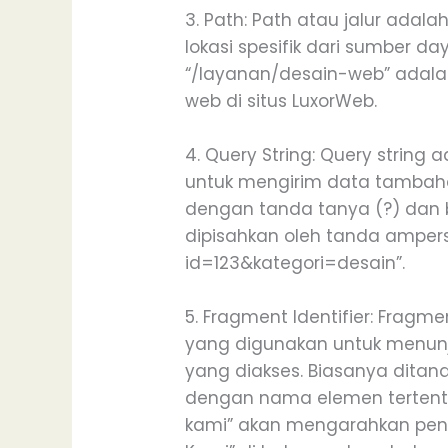
3. Path: Path atau jalur adal
lokasi spesifik dari sumber da
“/layanan/desain-web” adala
web di situs LuxorWeb.
4. Query String: Query string
untuk mengirim data tambahan
dengan tanda tanya (?) dan b
dipisahkan oleh tanda amper
id=123&kategori=desain”.
5. Fragment Identifier: Fragme
yang digunakan untuk menunj
yang diakses. Biasanya ditan
dengan nama elemen tertentu
kami” akan mengarahkan pen