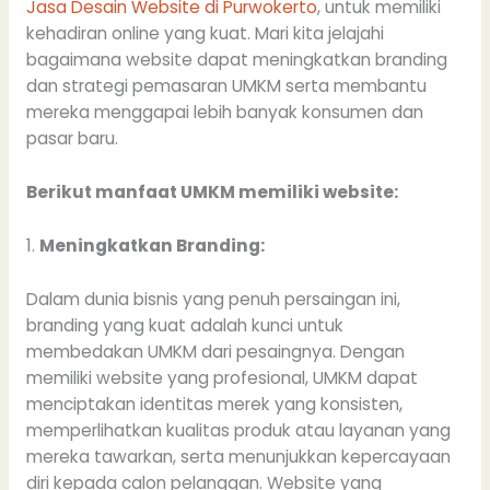
Jasa Desain Website di Purwokerto
, untuk memiliki
kehadiran online yang kuat. Mari kita jelajahi
bagaimana website dapat meningkatkan branding
dan strategi pemasaran UMKM serta membantu
mereka menggapai lebih banyak konsumen dan
pasar baru.
Berikut manfaat UMKM memiliki website:
1.
Meningkatkan Branding:
Dalam dunia bisnis yang penuh persaingan ini,
branding yang kuat adalah kunci untuk
membedakan UMKM dari pesaingnya. Dengan
memiliki website yang profesional, UMKM dapat
menciptakan identitas merek yang konsisten,
memperlihatkan kualitas produk atau layanan yang
mereka tawarkan, serta menunjukkan kepercayaan
diri kepada calon pelanggan. Website yang