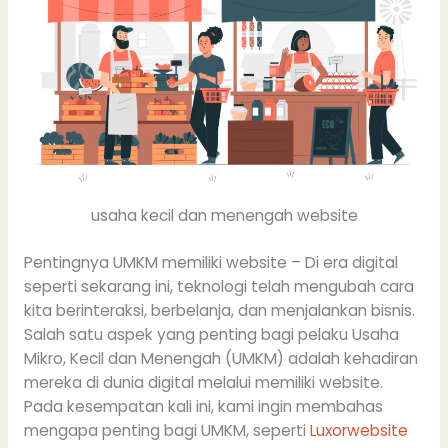
usaha kecil dan menengah website
Pentingnya UMKM memiliki website – Di era digital
seperti sekarang ini, teknologi telah mengubah cara
kita berinteraksi, berbelanja, dan menjalankan bisnis.
Salah satu aspek yang penting bagi pelaku Usaha
Mikro, Kecil dan Menengah (UMKM) adalah kehadiran
mereka di dunia digital melalui memiliki website.
Pada kesempatan kali ini, kami ingin membahas
mengapa penting bagi UMKM, seperti
Luxorwebsite