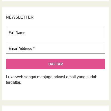
NEWSLETTER
Luxorweb sangat menjaga privasi email yan
g sudah
terdaftar.