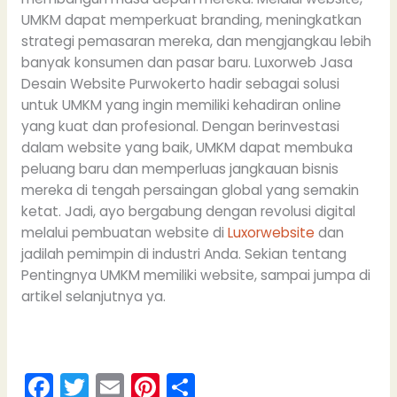
UMKM dapat memperkuat branding, meningkatkan
strategi pemasaran mereka, dan mengjangkau lebih
banyak konsumen dan pasar baru. Luxorweb Jasa
Desain Website Purwokerto hadir sebagai solusi
untuk UMKM yang ingin memiliki kehadiran online
yang kuat dan profesional. Dengan berinvestasi
dalam website yang baik, UMKM dapat membuka
peluang baru dan memperluas jangkauan bisnis
mereka di tengah persaingan global yang semakin
ketat. Jadi, ayo bergabung dengan revolusi digital
melalui pembuatan website di
Luxorwebsite
dan
jadilah pemimpin di industri Anda. Sekian tentang
Pentingnya UMKM memiliki website, sampai jumpa di
artikel selanjutnya ya.
F
T
E
Pi
S