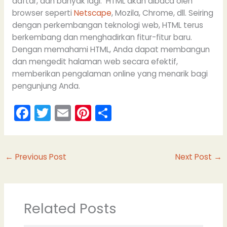
daftar, dan banyak lagi. HTML akan dibaca oleh
browser seperti
Netscape
, Mozila, Chrome, dll. Seiring
dengan perkembangan teknologi web, HTML terus
berkembang dan menghadirkan fitur-fitur baru.
Dengan memahami HTML, Anda dapat membangun
dan mengedit halaman web secara efektif,
memberikan pengalaman online yang menarik bagi
pengunjung Anda.
F
T
E
Pi
S
a
w
m
nt
h
c
itt
ai
er
ar
e
er
l
e
e
←
Previous Post
Next Post
→
b
st
o
o
Related Posts
k