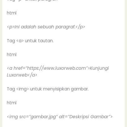
html
<p>Ini adalah sebuah paragraf.</p>
Tag <a> untuk tautan.
html
<a href=”https://www.luxorweb.com”>Kunjungi
Luxorweb</a>
Tag <img> untuk menyisipkan gambar.
html
<img src=”gambar.jpg” alt=”Deskripsi Gambar”>