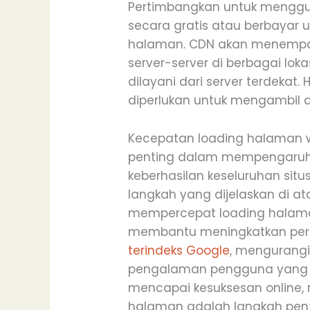
Pertimbangkan untuk menggu
secara gratis atau berbayar
halaman. CDN akan menempat
server-server di berbagai lok
dilayani dari server terdekat.
diperlukan untuk mengambil 
Kecepatan loading halaman 
penting dalam mempengaru
keberhasilan keseluruhan sit
langkah yang dijelaskan di at
mempercepat loading halaman
membantu meningkatkan per
terindeks Google
, mengurangi
pengalaman pengguna yang l
mencapai kesuksesan online,
halaman adalah langkah penti