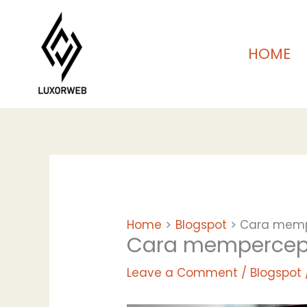
Skip
to
content
HOME
Home
Blogspot
Cara memp
Cara mempercepa
Leave a Comment
/
Blogspot