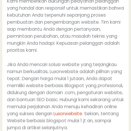
Kami memberikan dukungan pelayanan pelanggan
yang handal dan responsif untuk memastikan bahwa
kebutuhan Anda terpenuhi sepanjang proses
pembuatan dan pengembangan website. Tim kami
siap membantu Anda dengan pertanyaan,
permintaan perubahan, atau masalah teknis yang
mungkin Anda hadapi. Kepuasan pelanggan adalah
prioritas kami.
Jika Anda mencari solusi website yang terjangkau
namun berkualitas, Luxorwebsite adalah pilihan yang
tepat. Dengan harga mulai 1 jutaan, Anda dapat
memiliki website berbasis Blogspot yang profesional,
didukung dengan domain .com, pengaturan website,
dan bantuan SEO basic. Hubungi kami sekarang untuk
memulai perjalanan Anda menuju kehadiran online
yang sukses dengan
Luxorwebsite
. Sekian, tentang
Website berbasis blogspot mulai 1 jt an, sampai
jumpa di artikel selanjutnya.