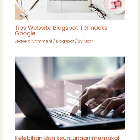
Tips Website Blogspot Terindeks
Google
Leave a Comment
/
Blogspot
/ By
luxor
Kelebihan dan keuntungan memakai