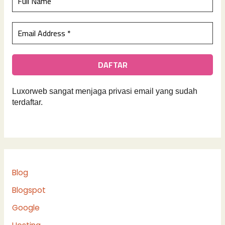
Luxorweb sangat menjaga privasi email yan
g sudah
terdaftar.
Blog
Blogspot
Google