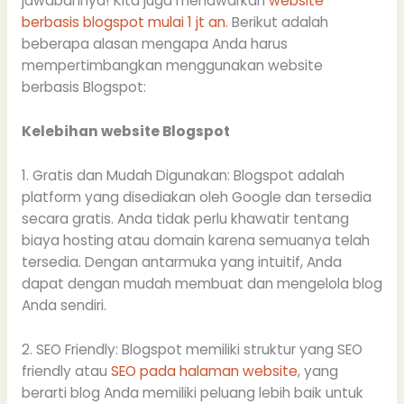
jawabannya! Kita juga menawarkan
website
berbasis blogspot mulai 1 jt an
. Berikut adalah
beberapa alasan mengapa Anda harus
mempertimbangkan menggunakan website
berbasis Blogspot:
Kelebihan website Blogspot
1. Gratis dan Mudah Digunakan: Blogspot adalah
platform yang disediakan oleh Google dan tersedia
secara gratis. Anda tidak perlu khawatir tentang
biaya hosting atau domain karena semuanya telah
tersedia. Dengan antarmuka yang intuitif, Anda
dapat dengan mudah membuat dan mengelola blog
Anda sendiri.
2. SEO Friendly: Blogspot memiliki struktur yang SEO
friendly atau
SEO pada halaman website
, yang
berarti blog Anda memiliki peluang lebih baik untuk