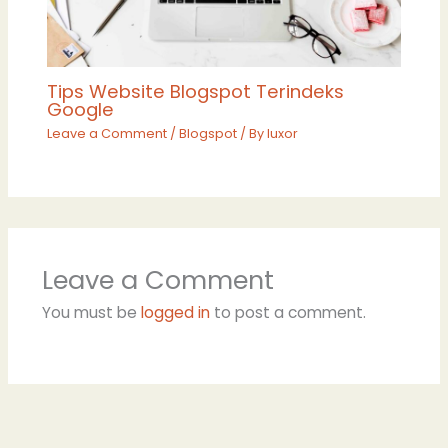
Tips Website Blogspot Terindeks
Google
Leave a Comment
/
Blogspot
/ By
luxor
Leave a Comment
You must be
logged in
to post a comment.