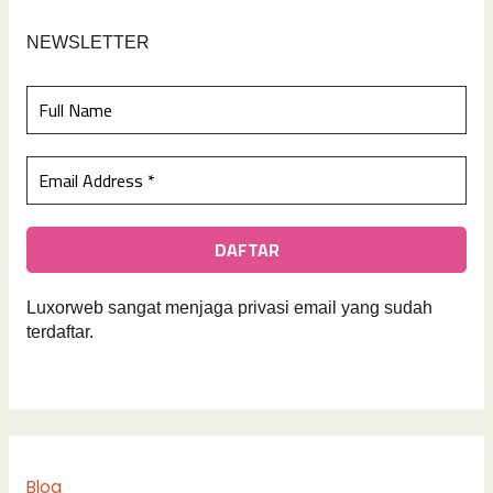
NEWSLETTER
Luxorweb sangat menjaga privasi email yan
g sudah
terdaftar.
Blog