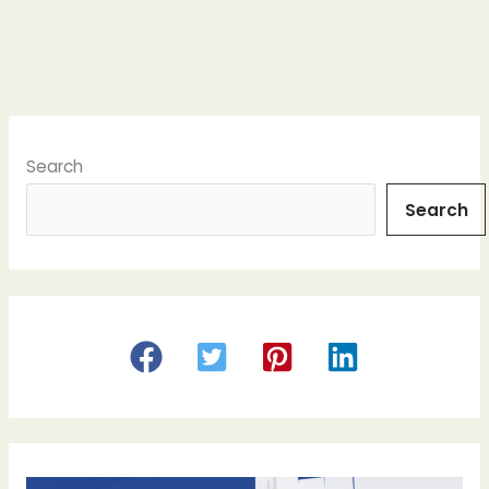
Search
Search