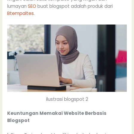
lumayan
SEO
buat blogspot adalah produk dari
Btempaltes
.
ilustrasi blogspot 2
Keuntungan Memakai Website Berbasis
Blogspot